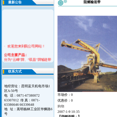
阻燃输送带
最新公告
· 欢迎您来到我公司网站！
公司
主要产品：
分为“云峰”牌、“双昌”牌输送带
系列,吸排胶管系列，夹布胶管系
列，耐酸碱胶管系列，平型传送
联系方式
带系列，橡胶V带系列，橡胶止
水带，模制品系列六大产品。
地经营址：昆明蓝天机电市场1
如您对我们的意见请联系告之我
区A-50号
们，谢谢！
市场价：0
电 话：0871-67380072
63307012
传 真：0871-
优惠价：0
63386646 66339648
购物
地 址：蒿明杨林工业区华狮路6
2007-1-9 10:35
号
【详细说明：】