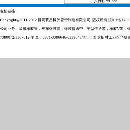
执行标准Code
友情链接：
Copyright◎2011-2012 昆明双昌橡胶管带制造有限公司 版权所有
滇ICP备1400
公司业务：吸排橡胶管，夹布橡胶管，橡胶输送带，平型传送带，橡胶V带，
7380072/3307012 传 真：0871-3386646/6339648
地址：蒿明杨 林工业区华狮路6号 E-