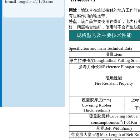
E-mail:
tongcf km@126.com
用途
：输送带在难以接触的地方工作时
有阻燃作用的输送带。
特点
：该产品主要使用在煤矿，电力行
好，间层粘合性好，使用时不会产生脱
规格型号及主要技术性能
Specifiction and main Technical Data
项目Ltem
纵向拉伸强度Longitudinal Pulling Stren
参考力伸长率Reference Elongation 
阻燃性能
Fire Resistant Property
覆盖胶厚度(mm)
上up
Covering Rubber
下
Thicknese(mm)
覆盖胶磨耗Covering Rubber
3
consumption≤cm
/1.61Km
带宽Belt Width(mm)
带宽最大度m/卷Max.Length of Belt Roll