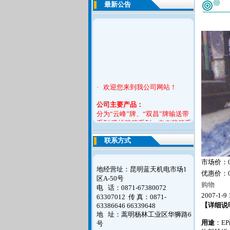
最新公告
· 欢迎您来到我公司网站！
公司
主要产品：
分为“云峰”牌、“双昌”牌输送带
系列,吸排胶管系列，夹布胶管系
列，耐酸碱胶管系列，平型传送
带系列，橡胶V带系列，橡胶止
联系方式
水带，模制品系列六大产品。
市场价：
如您对我们的意见请联系告之我
地经营址：昆明蓝天机电市场1
优惠价：
们，谢谢！
区A-50号
购物
电 话：0871-67380072
2007-1-9 
63307012
传 真：0871-
【详细说
63386646 66339648
地 址：蒿明杨林工业区华狮路6
用途
：E
号