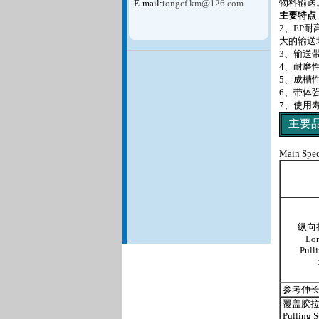
物料输送
E-mail:
tongcf km@126.com
主要特点
2、EP
大的输送
3、输送
4、耐磨
5、成槽
6、带体
7、使用
主要
Main Spec
纵向拉
Lon
Pull
参考伸长率（%
覆盖胶拉
Pulling S