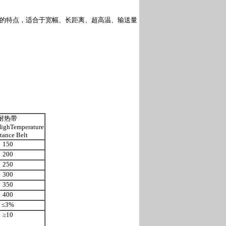
好的特点，适合于宽幅、长距离、超高温、输送量
耐热带
ghTemperature
tance Belt
150
200
250
300
350
400
≤3%
≥10