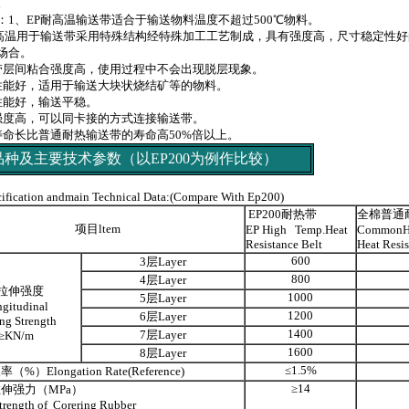
。
：1、EP耐高温输送带适合于输送物料温度不超过500℃物料。
耐高温用于输送带采用特殊结构经特殊加工工艺制成，具有强度高，尺寸稳定性
场合。
带层间粘合强度高，使用过程中不会出现脱层现象。
性能好，适用于输送大块状烧结矿等的物料。
性能好，输送平稳。
强度高，可以同卡接的方式连接输送带。
寿命长比普通耐热输送带的寿命高50%倍以上。
品种及主要技术参数（以EP200为例作比较）
ification andmain Technical Data:(Compare With Ep200)
EP200耐热带
全棉普通
项目ltem
EP High Temp.Heat
CommonHi
Resistance Belt
Heat Resis
600
3层Layer
800
4层Layer
伸强度
1000
5层Layer
gitudinal
1200
6层Layer
ing Strength
1400
7层Layer
≥KN/m
1600
8层Layer
≤1.5%
）Elongation Rate(Reference)
≥14
伸强力（MPa）
trength of Corering Rubber