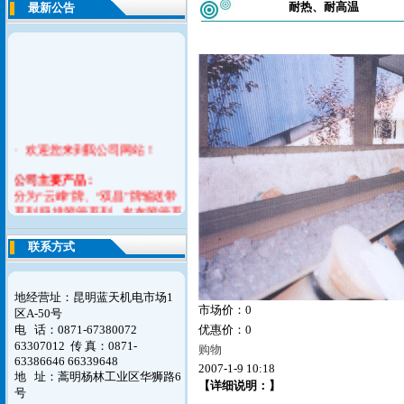
耐热、耐高温
最新公告
· 欢迎您来到我公司网站！
公司
主要产品：
分为“云峰”牌、“双昌”牌输送带
系列,吸排胶管系列，夹布胶管系
列，耐酸碱胶管系列，平型传送
带系列，橡胶V带系列，橡胶止
联系方式
水带，模制品系列六大产品。
如您对我们的意见请联系告之我
地经营址：昆明蓝天机电市场1
们，谢谢！
市场价：0
区A-50号
电 话：0871-67380072
优惠价：0
63307012
传 真：0871-
购物
63386646 66339648
2007-1-9 10:18
地 址：蒿明杨林工业区华狮路6
【详细说明：】
号