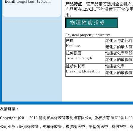
E-mail:
tongcf km@126.com
产品特点
：该产品带芯选用全面帆布
产品可在
125
℃以下的温度下正常使
用。
物 理 性 能 指 标
Physical property indicatrix
硬度
老化后与老化前之差Diff
Hardness
老化后的最大值Maxim
拉伸强度
性能变化率降低Chan
Tensile Strength
老化后的最低值Maxi
扯断伸长率
性能变
Breaking Elongation
老化后的
友情链接：
Copyright◎2011-2012 昆明双昌橡胶管带制造有限公司 版权所有
滇ICP备1400
公司业务：吸排橡胶管，夹布橡胶管，橡胶输送带，平型传送带，橡胶V带，