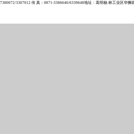
7380072/3307012 传 真：0871-3386646/6339648
地址：蒿明杨 林工业区华狮路6号 E-