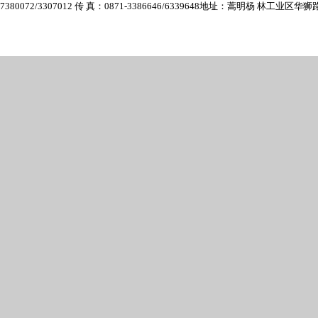
7380072/3307012 传 真：0871-3386646/6339648
地址：蒿明杨 林工业区华狮路6号 E-