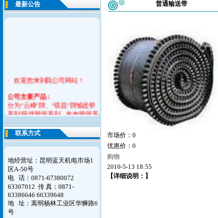
普通输送带
最新公告
· 欢迎您来到我公司网站！
公司
主要产品：
分为“云峰”牌、“双昌”牌输送带
系列,吸排胶管系列，夹布胶管系
列，耐酸碱胶管系列，平型传送
带系列，橡胶V带系列，橡胶止
联系方式
市场价：0
水带，模制品系列六大产品。
优惠价：0
如您对我们的意见请联系告之我
购物
地经营址：昆明蓝天机电市场1
们，谢谢！
2010-5-13 18:55
区A-50号
【详细说明：】
电 话：0871-67380072
63307012
传 真：0871-
63386646 66339648
地 址：蒿明杨林工业区华狮路6
号