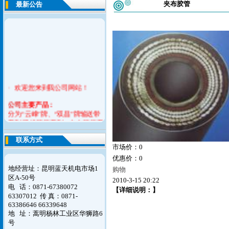
夹布胶管
最新公告
· 欢迎您来到我公司网站！
公司
主要产品：
分为“云峰”牌、“双昌”牌输送带
系列,吸排胶管系列，夹布胶管系
列，耐酸碱胶管系列，平型传送
联系方式
带系列，橡胶V带系列，橡胶止
市场价：0
水带，模制品系列六大产品。
优惠价：0
如您对我们的意见请联系告之我
地经营址：昆明蓝天机电市场1
购物
们，谢谢！
区A-50号
2010-3-15 20:22
电 话：0871-67380072
【详细说明：】
63307012
传 真：0871-
63386646 66339648
地 址：蒿明杨林工业区华狮路6
号