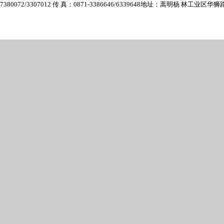
7380072/3307012 传 真：0871-3386646/6339648
地址：蒿明杨 林工业区华狮路6号 E-