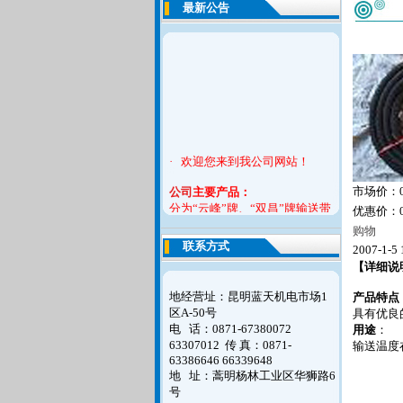
最新公告
· 欢迎您来到我公司网站！
公司
主要产品：
市场价：
分为“云峰”牌、“双昌”牌输送带
优惠价：
系列,吸排胶管系列，夹布胶管系
购物
列，耐酸碱胶管系列，平型传送
联系方式
2007-1-5 
带系列，橡胶V带系列，橡胶止
【详细说
水带，模制品系列六大产品。
地经营址：昆明蓝天机电市场1
产品特点
如您对我们的意见请联系告之我
区A-50号
具有优良
们，谢谢！
电 话：0871-67380072
用途
：
63307012
传 真：0871-
输送温度
63386646 66339648
地 址：蒿明杨林工业区华狮路6
号