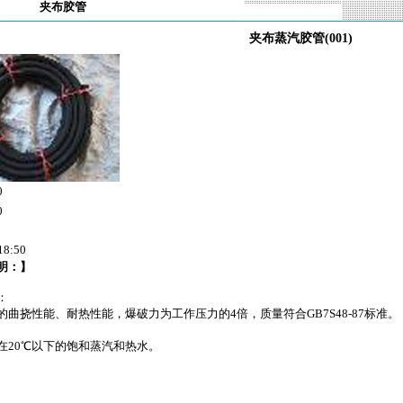
夹布胶管
夹布蒸汽胶管(001)
0
0
18:50
明：】
：
的曲挠性能、耐热性能，爆破力为工作压力的4倍，质量符合GB7S48-87标准。
在20℃以下的饱和蒸汽和热水。