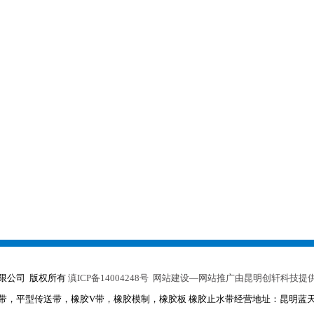
制造有限公司 版权所有
滇ICP备14004248号
网站建设—网站推广由昆明创轩科技提
带，平型传送带，橡胶V带，橡胶模制，
橡胶板 橡胶止水带
经营地址：昆明蓝天机