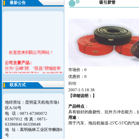
吸引胶管
最新公告
· 欢迎您来到我公司网站！
公司
主要产品：
分为“云峰”牌、“双昌”牌输送带
市场价：0
系列,吸排胶管系列，夹布胶管系
优惠价：0
列，耐酸碱胶管系列，平型传送
购物
带系列，橡胶V带系列，橡胶止
联系方式
水带，模制品系列六大产品。
2007-1-5 18:38
【详细说明：】
如您对我们的意见请联系告之我
地经营址：昆明蓝天机电市场1
们，谢谢！
产品特点
：
区A-50号
具有较好的曲挠性、抗外力冲击能力，抗油
电 话：0871-67380072
用途
：
63307012
传 真：0871-
用于汽车、拖拉机输送-25℃-55℃的
63386646 66339648
地 址：蒿明杨林工业区华狮路6
号