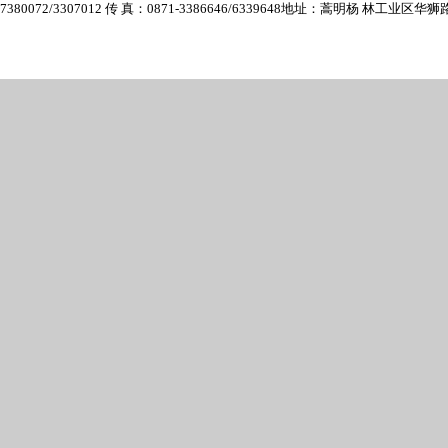
7380072/3307012 传 真：0871-3386646/6339648
地址：蒿明杨 林工业区华狮路6号 E-