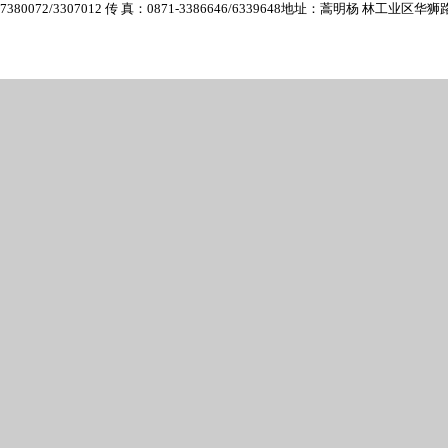
7380072/3307012 传 真：0871-3386646/6339648
地址：蒿明杨 林工业区华狮路6号 E-