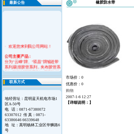
橡胶防水带
最新公告
· 欢迎您来到我公司网站！
公司
主要产品：
分为“云峰”牌、“双昌”牌输送带
系列,吸排胶管系列，夹布胶管系
列，耐酸碱胶管系列，平型传送
带系列，橡胶V带系列，橡胶止
市场价：0
联系方式
水带，模制品系列六大产品。
优惠价：0
购物
如您对我们的意见请联系告之我
2007-1-6 12:27
们，谢谢！
地经营址：昆明蓝天机电市场1
【详细说明：】
区A-50号
电 话：0871-67380072
63307012
传 真：0871-
63386646 66339648
地 址：蒿明杨林工业区华狮路6
号