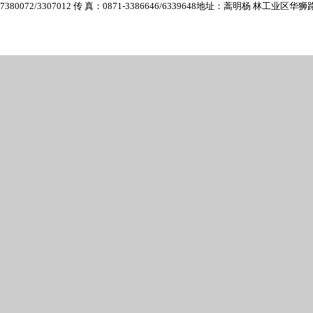
7380072/3307012 传 真：0871-3386646/6339648
地址：蒿明杨 林工业区华狮路6号 E-