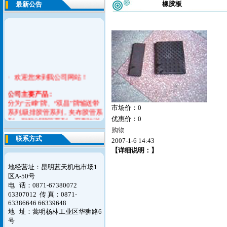
橡胶板
最新公告
· 欢迎您来到我公司网站！
公司
主要产品：
分为“云峰”牌、“双昌”牌输送带
市场价：0
系列,吸排胶管系列，夹布胶管系
优惠价：0
列，耐酸碱胶管系列，平型传送
带系列，橡胶V带系列，橡胶止
购物
水带，模制品系列六大产品。
联系方式
2007-1-6 14:43
【详细说明：】
如您对我们的意见请联系告之我
们，谢谢！
地经营址：昆明蓝天机电市场1
区A-50号
电 话：0871-67380072
63307012
传 真：0871-
63386646 66339648
地 址：蒿明杨林工业区华狮路6
号