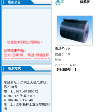
橡胶板
最新公告
· 欢迎您来到我公司网站！
市场价：0
公司
主要产品：
优惠价：0
分为“云峰”牌、“双昌”牌输送带
系列,吸排胶管系列，夹布胶管系
购物
列，耐酸碱胶管系列，平型传送
2007-1-6 14:40
带系列，橡胶V带系列，橡胶止
联系方式
【详细说明：】
水带，模制品系列六大产品。
如您对我们的意见请联系告之我
地经营址：昆明蓝天机电市场1
们，谢谢！
区A-50号
电 话：0871-67380072
63307012
传 真：0871-
63386646 66339648
地 址：蒿明杨林工业区华狮路6
号