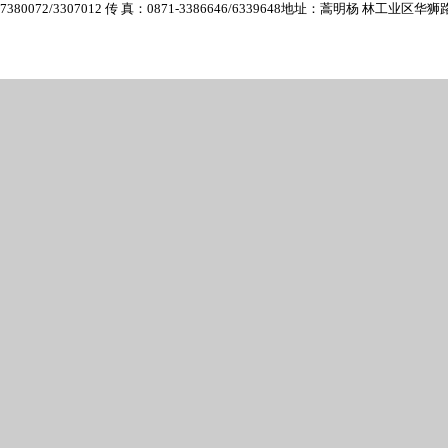
7380072/3307012 传 真：0871-3386646/6339648
地址：蒿明杨 林工业区华狮路6号 E-